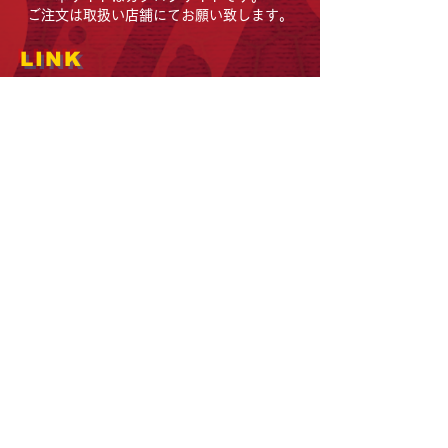
ご注文は取扱い店舗にてお願い致します。
LINK
日本総代理店 株式会社セキトー
日本総代理店 株式会社セキトー
大阪市東住吉区今川4丁目25-18
■E-MAIL:
info@sekito.co.jp
■URL:
www.sekito.co.jp
■X: @sekito_official
©2025 by copyright (c) SIIS all rights reserved.