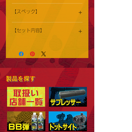
5,800円（税込：6,380円）
【スペック】
・口径／6mm
【セット内容】
・全長／220mm
・重量／695g
・装弾数／23発
M92F ステンレス 本体
・材質／緩衝ABS、亜鉛合金、メタ
14mm逆ネジ サイレンサー・アタッ
ル・パーツ
チメント
(18歳以上用)
粘着ソフトターゲット
JAN: 4947456052046
○14mm逆ネジ・サイレンサー・アタ
製品を探す
ッチメントが標準装備
○飛距離抜群の可変スピン・ドライ
ブ・システム搭載